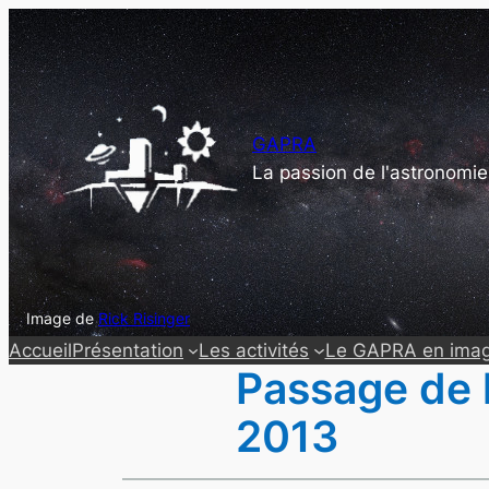
Aller
au
contenu
GAPRA
La passion de l'astronomie
Image de
Rick Risinger
Accueil
Présentation
Les activités
Le GAPRA en ima
Passage de l
2013