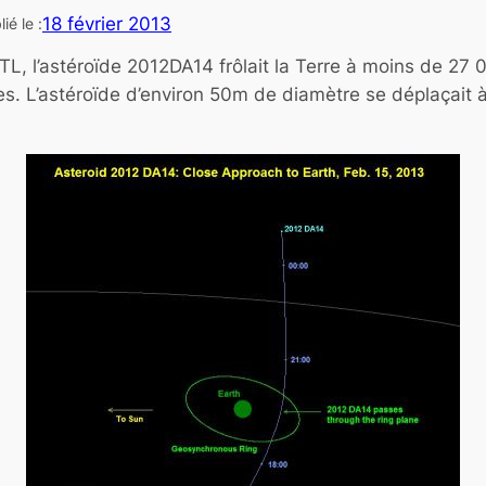
18 février 2013
ié le :
TL, l’astéroïde 2012DA14 frôlait la Terre à moins de 27 
es. L’astéroïde d’environ 50m de diamètre se déplaçait 