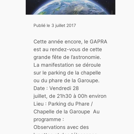
t
o
i
Publié le
3 juillet 2017
l
e
Cette année encore, le GAPRA
s
est au rendez-vous de cette
à
grande fête de l’astronomie.
V
La manifestation se déroule
a
sur le parking de la chapelle
l
ou du phare de la Garoupe.
b
Date : Vendredi 28
e
juillet, de 21h30 à 00h environ
r
Lieu : Parking du Phare /
g
Chapelle de la Garoupe Au
programme :
Observations avec des