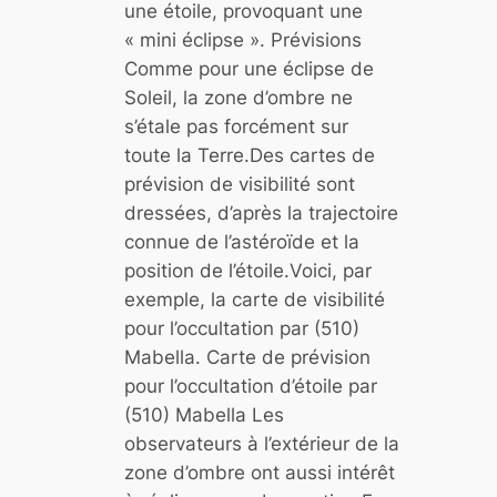
e
une étoile, provoquant une
n
« mini éclipse ». Prévisions
a
Comme pour une éclipse de
i
Soleil, la zone d’ombre ne
n
s’étale pas forcément sur
e
toute la Terre.Des cartes de
M
prévision de visibilité sont
a
dressées, d’après la trajectoire
k
connue de l’astéroïde et la
é
position de l’étoile.Voici, par
m
exemple, la carte de visibilité
a
pour l’occultation par (510)
k
Mabella. Carte de prévision
é
pour l’occultation d’étoile par
(510) Mabella Les
observateurs à l’extérieur de la
zone d’ombre ont aussi intérêt