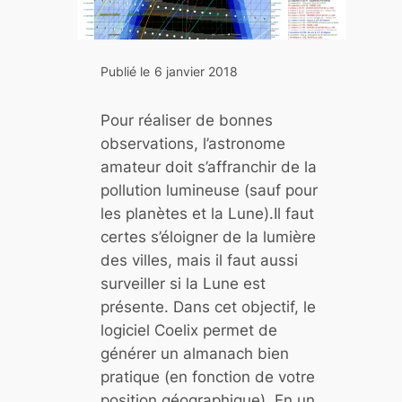
r
s
e
Publié le
6 janvier 2018
t
l
Pour réaliser de bonnes
e
observations, l’astronome
p
amateur doit s’affranchir de la
r
pollution lumineuse (sauf pour
o
les planètes et la Lune).Il faut
j
certes s’éloigner de la lumière
e
des villes, mais il faut aussi
t
surveiller si la Lune est
e
présente. Dans cet objectif, le
i
logiciel Coelix permet de
n
générer un almanach bien
s
pratique (en fonction de votre
t
position géographique). En un