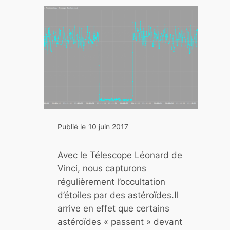
t
e
c
t
i
o
n
d
e
l
Publié le
10 juin 2017
a
p
Avec le Télescope Léonard de
l
Vinci, nous capturons
a
régulièrement l’occultation
n
d’étoiles par des astéroïdes.Il
e
arrive en effet que certains
t
astéroïdes « passent » devant