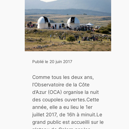
t
d
e
s
é
t
o
i
Publié le
20 juin 2017
l
e
Comme tous les deux ans,
s
l’Observatoire de la Côte
à
d’Azur (OCA) organise la nuit
A
des coupoles ouvertes.Cette
n
année, elle a eu lieu le 1er
t
juillet 2017, de 16h à minuit.Le
i
grand public est accueilli sur le
b