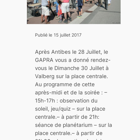
d
e
s
s
Publié le
15 juillet 2017
c
i
Après Antibes le 28 Juillet, le
e
GAPRA vous a donné rendez-
n
vous le Dimanche 30 Juillet à
c
Valberg sur la place centrale.
e
Au programme de cette
s
après-midi et de la soirée : –
e
15h-17h : observation du
t
soleil, jeu/quiz – sur la place
d
centrale.– à partir de 21h:
e
séance de planétarium – sur la
l
place centrale.– à partir de
’