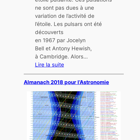
ne sont pas dues à une
variation de l’activité de
l’étoile. Les pulsars ont été
découverts
en 1967 par Jocelyn
Bell et Antony Hewish,
à Cambridge. Alors…
Lire la suite
:
L
Almanach 2018 pour l’Astronomie
e
s
p
u
l
s
a