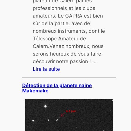
plateau de Calern par les
e
professionnels et les clubs
s
amateurs. Le GAPRA est bien
sûr de la partie, avec de
nombreux instruments, dont le
Télescope Amateur de
Calern.Venez nombreux, nous
serons heureux de vous faire
découvrir notre passion ! …
Lire la suite
:
N
Détection de la planete naine
Makémaké
u
i
t
d
e
s