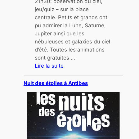
21h30: observation du ciel,
i
jeu/quiz – sur la place
n
centrale. Petits et grands ont
n
pu admirer la Lune, Saturne,
o
Jupiter ainsi que les
v
nébuleuses et galaxies du ciel
a
d’été. Toutes les animations
t
sont gratuites …
i
Lire la suite
o
:
n
N
Nuit des étoiles à Antibes
2
u
0
i
1
t
7
d
e
s
é