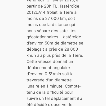
Vendredi 15 Février 2013, à
t
partir de 20h TL, l’astéroïde
o
2012DA14 frôlait la Terre à
i
moins de 27 000 km, soit
l
moins que la distance qui
e
nous sépare des satellites
p
géostationnaires. L’astéroïde
a
d’environ 50m de diamètre se
r
déplaçait à près de 28 000
l
km/h au plus près de la Terre.
’
Cette vitesse donnait un
a
déplacement angulaire
s
d’environ 0.5°/min soit la
t
traversée d’un diamètre
é
lunaire en 1 minute. Compte-
r
tenu de la difficulté pour
o
suivre un tel déplacement il a
ï
été décidé d’observer le