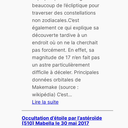
0
beaucoup de l’écliptique pour
1
traverser des constellations
7
non zodiacales.C’est
également ce qui explique sa
découverte tardive à un
endroit où on ne la cherchait
pas forcément. En effet, sa
magnitude de 17 n’en fait pas
un astre particulièrement
difficile à déceler. Principales
données orbitales de
Makemake (source :
wikipédia) C’est…
Lire la suite
:
D
Occultation d’étoile par l’astéroïde
(510) Mabella le 30 mai 2017
é