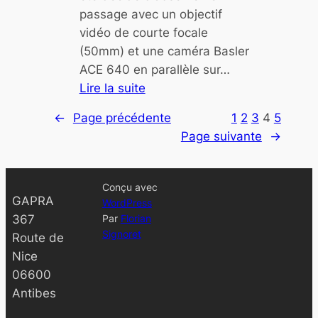
d
passage avec un objectif
e
vidéo de courte focale
(
(50mm) et une caméra Basler
5
ACE 640 en parallèle sur…
1
Lire la suite
0
:
←
Page précédente
1
2
3
4
5
)
P
Page suivante
→
M
a
a
s
b
s
Conçu avec
e
a
GAPRA
WordPress
l
g
367
Par
Florian
l
Signoret
e
Route de
a
d
Nice
l
e
06600
e
l
Antibes
3
’