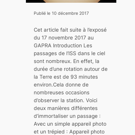
1
8
Publié le
10 décembre 2017
p
o
Cet article fait suite à l’exposé
u
du 17 novembre 2017 au
r
GAPRA Introduction Les
l
passages de l’ISS dans le ciel
’
sont nombreux. En effet, la
A
durée d’une rotation autour de
s
la Terre est de 93 minutes
t
environ.Cela donne de
r
nombreuses occasions
o
d’observer la station. Voici
n
deux manières différentes
o
d’immortaliser un passage :
m
Avec un simple appareil photo
i
et un trépied : Appareil photo