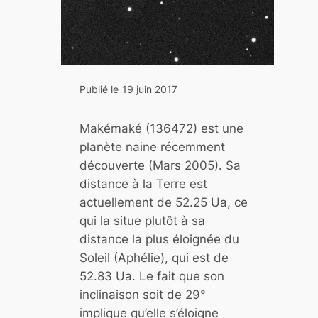
c
o
u
p
o
Publié le
19 juin 2017
l
e
Makémaké (136472) est une
s
planète naine récemment
o
découverte (Mars 2005). Sa
u
distance à la Terre est
v
actuellement de 52.25 Ua, ce
e
qui la situe plutôt à sa
r
distance la plus éloignée du
t
Soleil (Aphélie), qui est de
e
52.83 Ua. Le fait que son
s
inclinaison soit de 29°
2
implique qu’elle s’éloigne