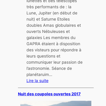
lunettes et des télescopes
très performants de : la
Lune, Jupiter (en début de
nuit) et Saturne Etoiles
doubles Amas globulaires et
ouverts Nébuleuses et
galaxies Les membres du
GAPRA étaient à disposition
des visteurs pour répondre à
leurs questions et
communiquer leur passion de
l’astronomie. Séance de
planétaruim…
Lire la suite
:
N
Nuit des coupoles ouvertes 2017
u
i