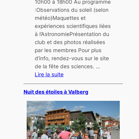
i
10h00 à 18h00 Au programme
o
:Observations du soleil (selon
n
météo)Maquettes et
d
expériences scientifiques liées
’
à l’AstronomiePrésentation du
i
club et des photos réalisées
m
par les membres Pour plus
a
d’info, rendez-vous sur le site
g
de la fête des sciences. …
e
Lire la suite
s
:
V
Nuit des étoiles à Valberg
i
l
l
a
g
e