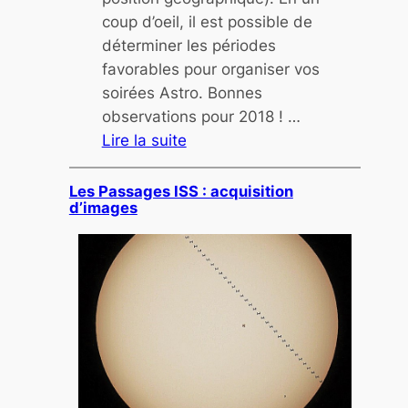
e
coup d’oeil, il est possible de
i
déterminer les périodes
n
favorables pour organiser vos
@
soirées Astro. Bonnes
h
observations pour 2018 ! …
o
Lire la suite
m
:
e
A
Les Passages ISS : acquisition
d’images
l
m
a
n
a
c
h
2
0