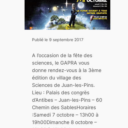
s
a
g
e
s
I
Publié le
9 septembre 2017
S
S
A l’occasion de la fête des
:
sciences, le GAPRA vous
a
donne rendez-vous à la 3ème
c
édition du village des
q
Sciences de Juan-les-Pins.
u
Lieu : Palais des congrès
i
d’Antibes – Juan-les-Pins – 60
s
Chemin des SablesHoraires
i
:Samedi 7 octobre – 13h00 à
t
19h00Dimanche 8 octobre –