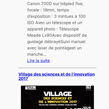
e
Canon 700D sur trépied fixe,
focale : 18mm, temps
d’exposition : 3 mintues à 100
ISO Avec un télescope et un
appareil photo : Télescope
Meade Lx90Avec dispositif de
guidage débrayéSuivi manuel
avec laser de pointageet un
manche…
Lire la suite
:
L
Village des sciences et de l’innovation
2017
e
s
P
a
s